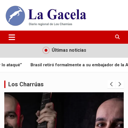
Saltar
al
contenido
Diario Regional de Los Charrúas
Diario La Gacela
Últimas noticias
tiró formalmente a su embajador de la Argentina
Orgullo nac
Los Charrúas