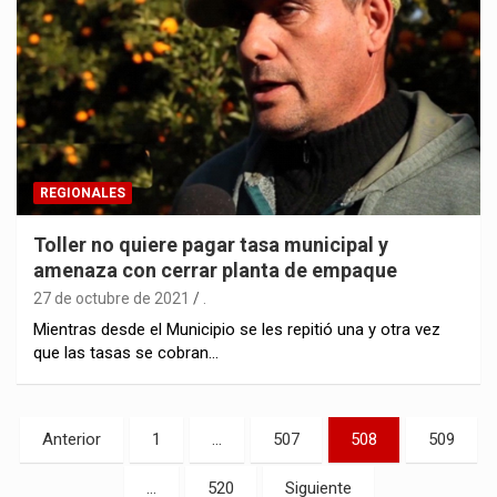
REGIONALES
Toller no quiere pagar tasa municipal y
amenaza con cerrar planta de empaque
27 de octubre de 2021
.
Mientras desde el Municipio se les repitió una y otra vez
que las tasas se cobran…
Navegación
Anterior
1
…
507
508
509
de
…
520
Siguiente