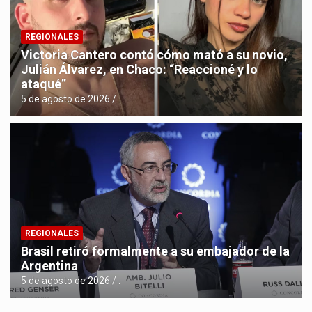
REGIONALES
Victoria Cantero contó cómo mató a su novio,
Julián Álvarez, en Chaco: “Reaccioné y lo
ataqué”
5 de agosto de 2026
.
REGIONALES
Brasil retiró formalmente a su embajador de la
Argentina
5 de agosto de 2026
.