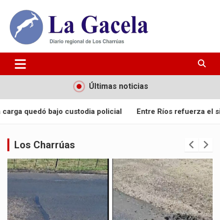
Saltar
al
contenido
Diario Regional de Los Charrúas
Diario La Gacela
Últimas noticias
dia policial
Entre Ríos refuerza el sistema sanitario con 
Los Charrúas