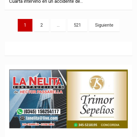
Cuarta intervino en un accidente de…
Navegación
1
2
…
521
Siguiente
de
entradas