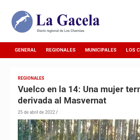
Saltar
al
contenido
Diario Regional de Los Charrúas
Diario La Gacela
GENERAL
REGIONALES
MUNICIPALES
LOS 
REGIONALES
Vuelco en la 14: Una mujer ter
derivada al Masvernat
25 de abril de 2022
.