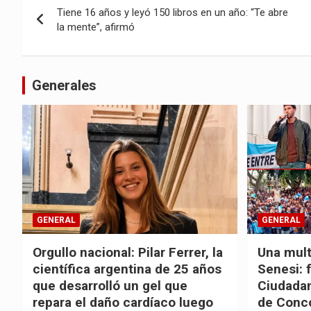
Tiene 16 años y leyó 150 libros en un año: “Te abre
de
la mente”, afirmó
entradas
Generales
GENERAL
GENERAL
Orgullo nacional: Pilar Ferrer, la
Una mult
científica argentina de 25 años
Senesi: 
que desarrolló un gel que
Ciudadan
repara el daño cardíaco luego
de Conc