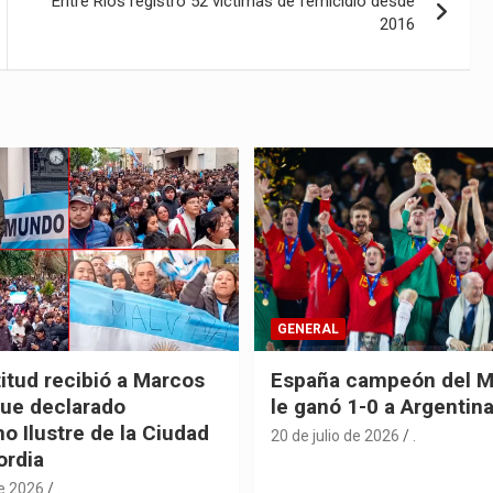
Entre Ríos registró 52 víctimas de femicidio desde
2016
GENERAL
itud recibió a Marcos
España campeón del M
fue declarado
le ganó 1-0 a Argentin
o Ilustre de la Ciudad
20 de julio de 2026
.
ordia
de 2026
.