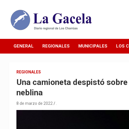
Saltar
al
contenido
Diario Regional de Los Charrúas
Diario La Gacela
GENERAL
REGIONALES
MUNICIPALES
LOS 
REGIONALES
Una camioneta despistó sobre 
neblina
8 de marzo de 2022
.