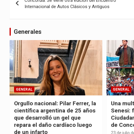
Concordia: Se viene otra edición del Encuentro
de
Internacional de Autos Clásicos y Antiguos
entradas
Generales
GENERAL
GENERAL
Orgullo nacional: Pilar Ferrer, la
Una mult
científica argentina de 25 años
Senesi: 
que desarrolló un gel que
Ciudadan
repara el daño cardíaco luego
de Conc
de un infarto
23 de julio 