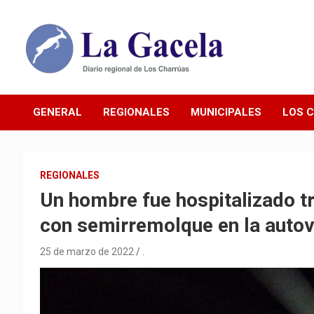
Saltar
al
contenido
Diario Regional de Los Charrúas
Diario La Gacela
GENERAL
REGIONALES
MUNICIPALES
LOS 
REGIONALES
Un hombre fue hospitalizado t
con semirremolque en la autov
25 de marzo de 2022
.