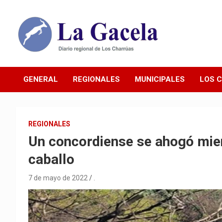
Saltar
al
contenido
Diario Regional de Los Charrúas
Diario La Gacela
GENERAL
REGIONALES
MUNICIPALES
LOS 
REGIONALES
Un concordiense se ahogó mien
caballo
7 de mayo de 2022
.