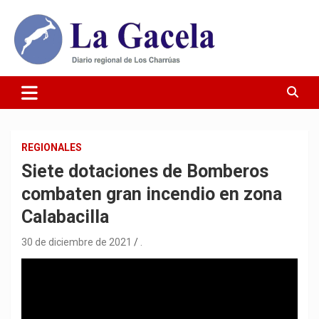
Saltar
al
contenido
Diario Regional de Los Charrúas
Diario La Gacela
REGIONALES
Siete dotaciones de Bomberos
combaten gran incendio en zona
Calabacilla
30 de diciembre de 2021
.