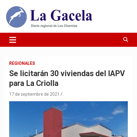
Saltar
al
contenido
Diario Regional de Los Charrúas
Diario La Gacela
REGIONALES
Se licitarán 30 viviendas del IAPV
para La Criolla
17 de septiembre de 2021
.