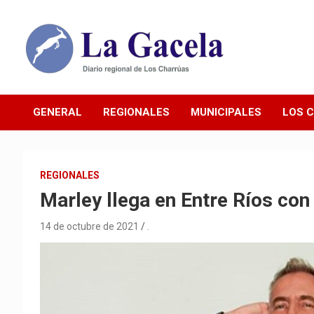
Saltar
al
contenido
Diario Regional de Los Charrúas
Diario La Gacela
GENERAL
REGIONALES
MUNICIPALES
LOS 
REGIONALES
Marley llega en Entre Ríos co
14 de octubre de 2021
.