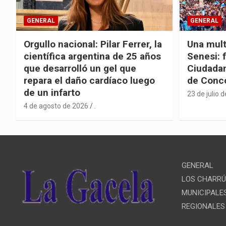
GENERAL
GENERAL
Orgullo nacional: Pilar Ferrer, la
Una mult
científica argentina de 25 años
Senesi: 
que desarrolló un gel que
Ciudadan
repara el daño cardíaco luego
de Conc
de un infarto
23 de julio 
4 de agosto de 2026
.
GENERAL
LOS CHARR
MUNICIPALE
REGIONALES