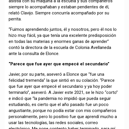
asistía con su máquina a la escuela y sus compañeros
siempre lo acompañaban y estaban pendientes de él,
relató Clavijo. Siempre concurría acompañado por su
perrita.
“Fuimos aprendiendo juntos, él y nosotros, pero él nos lo
hizo muy fácil, ya que tenía una excelente predisposición
en todas las materias y enormes ganas de aprender”
contó la directora de la escuela de Colonia Avellaneda
ante la consulta de Elonce.
“Parece que fue ayer que empecé el secundario”
Javier, por su parte, aseveró a Elonce que “fue una
felicidad tremenda” la que sintió en su colación. “Parece
que fue ayer que empecé el secundario y ya hoy poder
terminarlo”, aseveró. A Javier este 2021, se le hizo “corto”
e indicó que “la pandemia no impidió que pueda seguir
estudiando, es cierto que el año pasado fue un poco
angustiante, porque no podía estar con mis compañeros
personalmente, pero lo positivo fue que aprendí mucho a
usar las tecnologías, las redes sociales, correo
electrónico. Me pone contento haber terminado, para mí