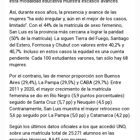
esta modalidad educativa muestra escasos avances.
Así, durante esos años, la presencia y avance de las
mujeres “ha sido irregular y, aún en el mejor de los casos,
limitado”. Con el 44% de la matrícula de sexo femenino,
San Luis es la provincia más cercana a lograr la paridad
(50% de la matrícula). La siguen Tierra del Fuego, Santiago
del Estero, Formosa y Chubut con valores entre 40,2% y
40,7%. Incluso en estos casos la equidad es una cuenta
pendiente. Cada 100 estudiantes varones, tan sólo hay 68
mujeres.
Por el contrario, las de menor proporción son Buenos
Aires (29,4%), La Pampa (29,5%) y CABA (29,7%). Entre
2011 y 2020, el mayor crecimiento de la matrícula
femenina se dio en Río Negro (5,9 puntos porcentuales)
seguido de Santa Cruz (5,7 pp) y Neuquén (4,5 pp).
Contrariamente, San Luis muestra el mayor retroceso con
5,6 pp seguido por La Pampa (5,0 pp) y Catamarca (4,2 pp).
Según los últimos datos oficiales a los que accedió UNO,
sobre una matrícula total de 25.271 alumnos en las
escuelas técnicas, 8.645 son mujeres.