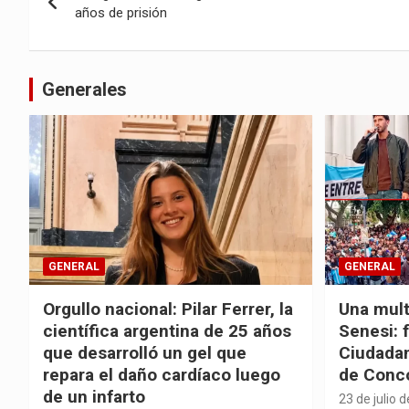
de
años de prisión
entradas
Generales
GENERAL
GENERAL
Orgullo nacional: Pilar Ferrer, la
Una mult
científica argentina de 25 años
Senesi: 
que desarrolló un gel que
Ciudadan
repara el daño cardíaco luego
de Conc
de un infarto
23 de julio 