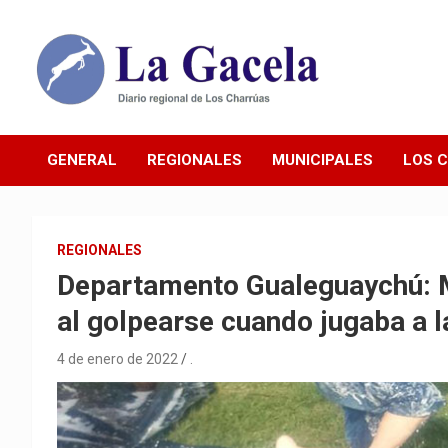
Saltar
al
contenido
Diario Regional de Los Charrúas
Diario La Gacela
GENERAL
REGIONALES
MUNICIPALES
LOS 
REGIONALES
Departamento Gualeguaychú: M
al golpearse cuando jugaba a 
4 de enero de 2022
.