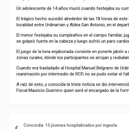
Un adolescente de 14 años murió cuando festejaba su cump
El trágico hecho sucedió alrededor de las 18 horas de este 
localidad entre Urdinarrain y Aldea San Antonio, en el dep
El menor festejaba su cumpleaños en el campo familiar, j
se golpeó fuerte en la cabeza y luego sufrió un paro cardi
El juego de la lona enjabonada consiste en ponerle jabón a 
zonas rurales, dónde los participantes se arrojan y resbala
Cuando era trasladado al Hospital Manuel Belgrano de Urdina
reanimación por intermedio de RCP, no se pudo evitar el fa
A raíz de esto, y conocida la triste noticia se dio intervenc
Fiscal Mauricio Guerrero quien será el encargado de la formal
Navegación
Concordia: 15 jóvenes hospitalizados por ingesta