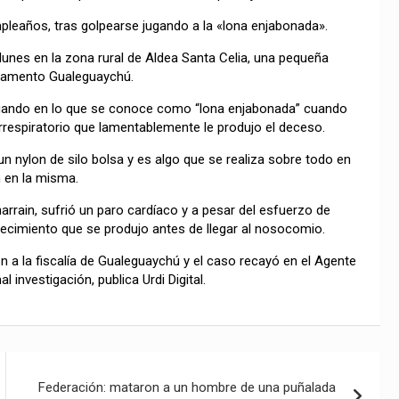
leaños, tras golpearse jugando a la «lona enjabonada».
lunes en la zona rural de Aldea Santa Celia, una pequeña
artamento Gualeguaychú.
ugando en lo que se conoce como “lona enjabonada” cuando
orrespiratorio que lamentablemente le produjo el deceso.
un nylon de silo bolsa y es algo que se realiza sobre todo en
n en la misma.
rrain, sufrió un paro cardíaco y a pesar del esfuerzo de
llecimiento que se produjo antes de llegar al nosocomio.
ión a la fiscalía de Gualeguaychú y el caso recayó en el Agente
 investigación, publica Urdi Digital.
Federación: mataron a un hombre de una puñalada