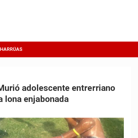
CHARRÚAS
urió adolescente entrerriano
la lona enjabonada