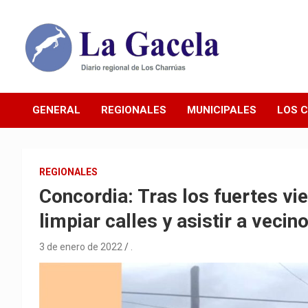
Saltar
al
contenido
Diario Regional de Los Charrúas
Diario La Gacela
GENERAL
REGIONALES
MUNICIPALES
LOS 
REGIONALES
Concordia: Tras los fuertes vi
limpiar calles y asistir a veci
3 de enero de 2022
.