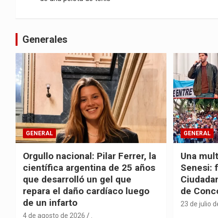
entradas
Generales
GENERAL
GENERAL
Orgullo nacional: Pilar Ferrer, la
Una mult
científica argentina de 25 años
Senesi: 
que desarrolló un gel que
Ciudadan
repara el daño cardíaco luego
de Conc
de un infarto
23 de julio 
4 de agosto de 2026
.