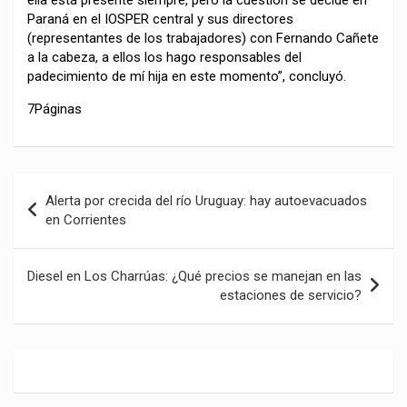
ella está presente siempre, pero la cuestión se decide en
Paraná en el IOSPER central y sus directores
(representantes de los trabajadores) con Fernando Cañete
a la cabeza, a ellos los hago responsables del
padecimiento de mí hija en este momento”, concluyó.
7Páginas
Navegación
Alerta por crecida del río Uruguay: hay autoevacuados
de
en Corrientes
entradas
Diesel en Los Charrúas: ¿Qué precios se manejan en las
estaciones de servicio?