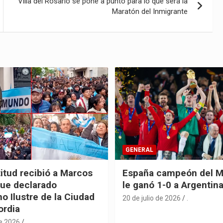
Villa del Rosario se pone a punto para lo que será la
Maratón del Inmigrante
GENERAL
itud recibió a Marcos
España campeón del M
fue declarado
le ganó 1-0 a Argentin
o Ilustre de la Ciudad
20 de julio de 2026
.
ordia
de 2026
.