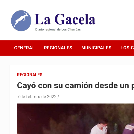
Saltar
al
contenido
Diario Regional de Los Charrúas
Diario La Gacela
GENERAL
REGIONALES
MUNICIPALES
LOS 
REGIONALES
Cayó con su camión desde un p
7 de febrero de 2022
.