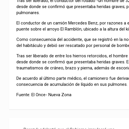
Tras ser liberado, el conductor del rodado -un hombre de 3
desde donde se confirmó que presentaba heridas graves; p
pulmonares.
El conductor de un camión Mercedes Benz, por razones a est
puente sobre el arroyo El Ramblón, ubicado a la altura del k
Como consecuencia del accidente, que se registró en la no
del habitáculo y debió ser rescatado por personal de bombe
Tras ser liberado de entre los hierros retorcidos, el hombr
desde donde se confirmó que presentaba heridas graves. En
traumatismos de cráneo, brazo y pierna, además de escoria
De acuerdo al último parte médico, el camionero fue derivad
consecuencia de acumulación de líquido en sus pulmones.
Fuente: El Once- Nueva Zona
Navegación