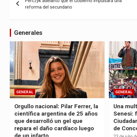
Perczyk adelantó que el Gobierno impulsará una
de
reforma del secundario
entradas
Generales
GENERAL
GENERAL
Orgullo nacional: Pilar Ferrer, la
Una mult
científica argentina de 25 años
Senesi: 
que desarrolló un gel que
Ciudadan
repara el daño cardíaco luego
de Conc
de un infarto
23 de julio 