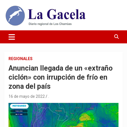
Saltar
al
contenido
Diario Regional de Los Charrúas
Diario La Gacela
REGIONALES
Anuncian llegada de un «extraño
ciclón» con irrupción de frío en
zona del país
16 de mayo de 2022
.