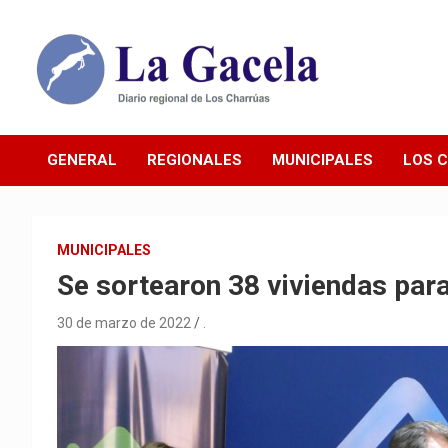
Saltar
al
contenido
Diario Regional de Los Charrúas
Diario La Gacela
GENERAL
REGIONALES
MUNICIPALES
LOS 
MUNICIPALES
Se sortearon 38 viviendas par
30 de marzo de 2022
.