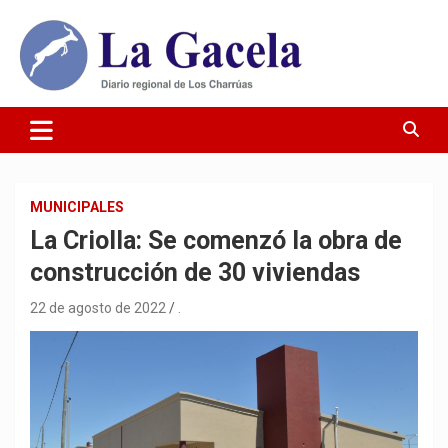
Saltar
al
contenido
Diario Regional de Los Charrúas
Diario La Gacela
MUNICIPALES
La Criolla: Se comenzó la obra de
construcción de 30 viviendas
22 de agosto de 2022
.