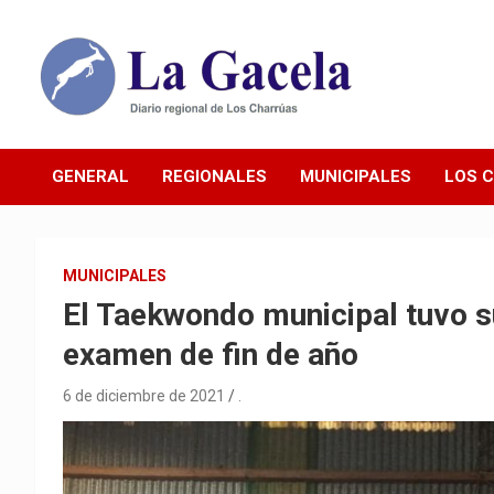
Saltar
al
contenido
Diario Regional de Los Charrúas
Diario La Gacela
GENERAL
REGIONALES
MUNICIPALES
LOS 
MUNICIPALES
El Taekwondo municipal tuvo su 
examen de fin de año
6 de diciembre de 2021
.