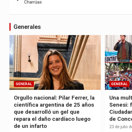
de
Charrúas
entradas
Generales
GENERAL
GENERAL
Orgullo nacional: Pilar Ferrer, la
Una mult
científica argentina de 25 años
Senesi: 
que desarrolló un gel que
Ciudadan
repara el daño cardíaco luego
de Conc
de un infarto
23 de julio 