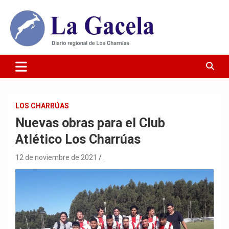
Saltar
al
contenido
Diario Regional de Los Charrúas
Diario La Gacela
LOS CHARRÚAS
Nuevas obras para el Club
Atlético Los Charrúas
12 de noviembre de 2021
.