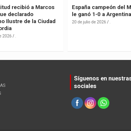
itud recibió a Marcos
España campeón del M
fue declarado
le ganó 1-0 a Argentin
o Ilustre de la Ciudad
20 de julio de 2026
.
ordia
de 2026
.
Síguenos en nuestra
sociales
ÚAS
S