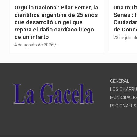
Orgullo nacional: Pilar Ferrer, la
Una mult
científica argentina de 25 años
Senesi: 
que desarrolló un gel que
Ciudadan
repara el daño cardíaco luego
de Conc
de un infarto
23 de julio 
4 de agosto de 2026
.
GENERAL
LOS CHARR
MUNICIPALE
REGIONALES