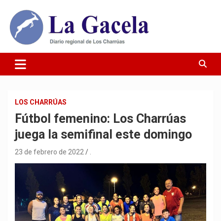
Saltar
al
contenido
Diario Regional de Los Charrúas
Diario La Gacela
LOS CHARRÚAS
Fútbol femenino: Los Charrúas
juega la semifinal este domingo
23 de febrero de 2022
.