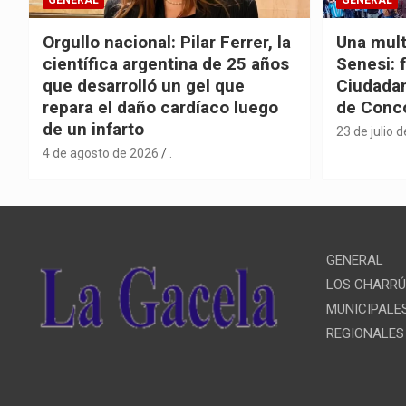
Orgullo nacional: Pilar Ferrer, la
Una mult
científica argentina de 25 años
Senesi: 
que desarrolló un gel que
Ciudadan
repara el daño cardíaco luego
de Conc
de un infarto
23 de julio 
4 de agosto de 2026
.
GENERAL
LOS CHARR
MUNICIPALE
REGIONALES