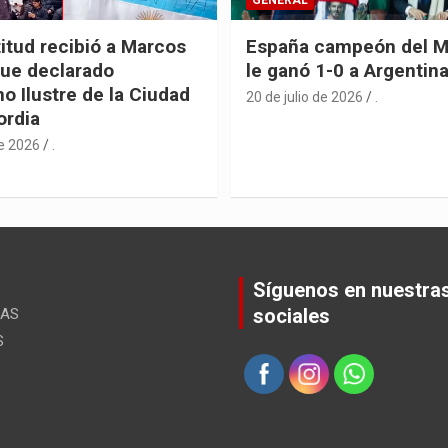
itud recibió a Marcos
España campeón del M
fue declarado
le ganó 1-0 a Argentin
o Ilustre de la Ciudad
20 de julio de 2026
.
ordia
de 2026
.
Síguenos en nuestra
sociales
ÚAS
S