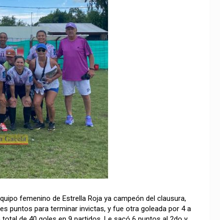
 equipo femenino de Estrella Roja ya campeón del clausura,
res puntos para terminar invictas, y fue otra goleada por 4 a
otal de 40 goles en 9 partidos. Le sacó 6 puntos al 2do y