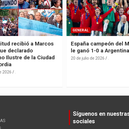
GENERAL
itud recibió a Marcos
España campeón del M
fue declarado
le ganó 1-0 a Argentin
o Ilustre de la Ciudad
20 de julio de 2026
.
ordia
de 2026
.
Síguenos en nuestra
sociales
ÚAS
S