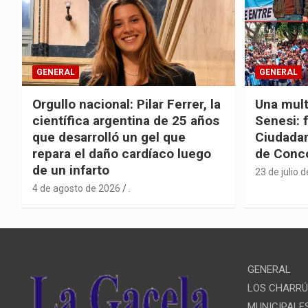
GENERAL
GENERAL
Orgullo nacional: Pilar Ferrer, la
Una mult
científica argentina de 25 años
Senesi: 
que desarrolló un gel que
Ciudadan
repara el daño cardíaco luego
de Conc
de un infarto
23 de julio 
4 de agosto de 2026
.
GENERAL
LOS CHARR
MUNICIPALE