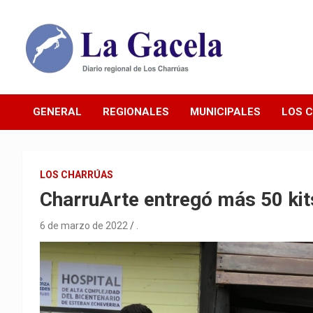
Saltar
al
contenido
Diario Regional de Los Charrúas
Diario La Gacela
GENERAL
REGIONALES
MUNICIPALES
LOS 
LOS CHARRÚAS
CharruArte entregó más 50 kit
6 de marzo de 2022
.