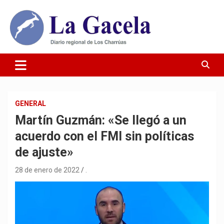
Saltar
al
contenido
Diario Regional de Los Charrúas
Diario La Gacela
GENERAL
Martín Guzmán: «Se llegó a un
acuerdo con el FMI sin políticas
de ajuste»
28 de enero de 2022
.