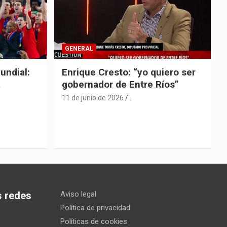
GENERAL
undial:
Enrique Cresto: “yo quiero ser
a
gobernador de Entre Ríos”
11 de junio de 2026
.
s redes
Aviso legal
Política de privacidad
Políticas de cookies