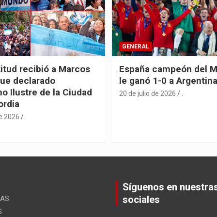
GENERAL
itud recibió a Marcos
España campeón del M
fue declarado
le ganó 1-0 a Argentin
o Ilustre de la Ciudad
20 de julio de 2026
.
ordia
de 2026
.
Síguenos en nuestra
sociales
ÚAS
S