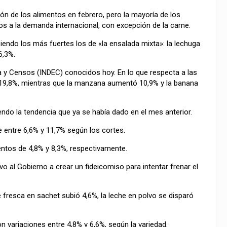
ción de los alimentos en febrero, pero la mayoría de los
 a la demanda internacional, con excepción de la carne.
iendo los más fuertes los de «la ensalada mixta»: la lechuga
6,3%.
a y Censos (INDEC) conocidos hoy. En lo que respecta a las
ó 19,8%, mientras que la manzana aumentó 10,9% y la banana
ndo la tendencia que ya se había dado en el mes anterior.
e entre 6,6% y 11,7% según los cortes.
entos de 4,8% y 8,3%, respectivamente.
vo al Gobierno a crear un fideicomiso para intentar frenar el
 fresca en sachet subió 4,6%, la leche en polvo se disparó
 variaciones entre 4,8% y 6,6%, según la variedad.