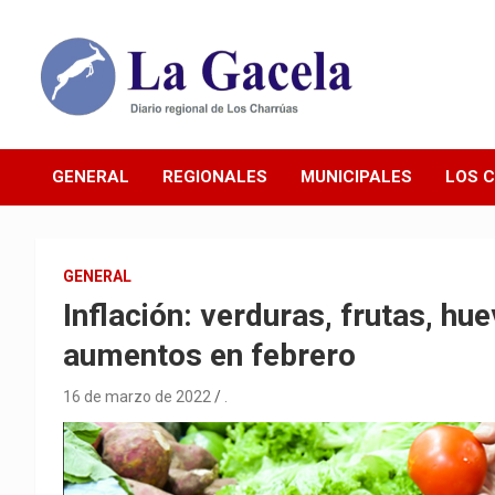
Saltar
al
contenido
Diario Regional de Los Charrúas
Diario La Gacela
GENERAL
REGIONALES
MUNICIPALES
LOS 
GENERAL
Inflación: verduras, frutas, hu
aumentos en febrero
16 de marzo de 2022
.