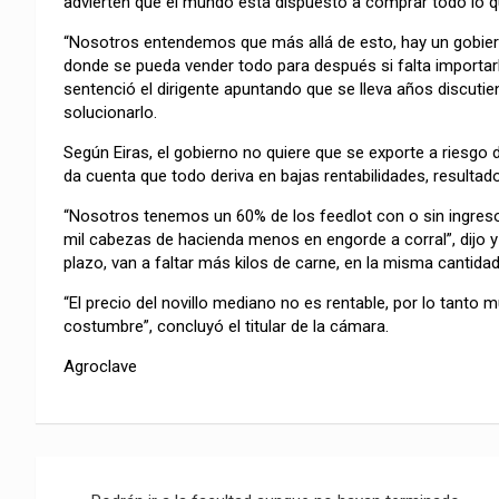
advierten que el mundo está dispuesto a comprar todo lo q
“Nosotros entendemos que más allá de esto, hay un gobiern
donde se pueda vender todo para después si falta importar
sentenció el dirigente apuntando que se lleva años discut
solucionarlo.
Según Eiras, el gobierno no quiere que se exporte a riesgo 
da cuenta que todo deriva en bajas rentabilidades, resultad
“Nosotros tenemos un 60% de los feedlot con o sin ingres
mil cabezas de hacienda menos en engorde a corral”, dijo y 
plazo, van a faltar más kilos de carne, en la misma cantidad
“El precio del novillo mediano no es rentable, por lo tanto
costumbre”, concluyó el titular de la cámara.
Agroclave
Navegación