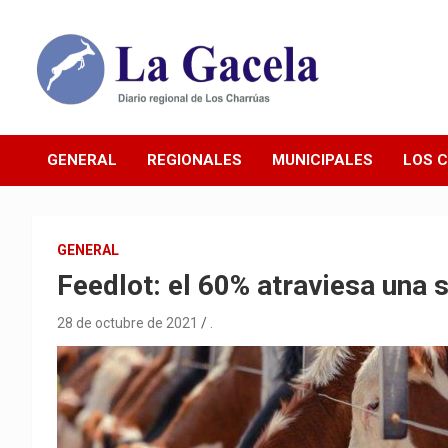
Saltar
al
contenido
Diario Regional de Los Charrúas
Diario La Gacela
GENERAL
REGIONALES
MUNICIPALES
LOS 
GENERAL
Feedlot: el 60% atraviesa una s
28 de octubre de 2021
.