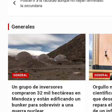
Podrán ir a la facultad aunque no hayan terminado
de
la secundaria
entradas
Generales
GENERAL
GENERAL
Un grupo de inversores
Orgullo n
compraron 32 mil hectáreas en
científi
Mendoza y están edificando un
que desa
bunker para sobrevivir a una
repara e
guerra nuclear
de un in