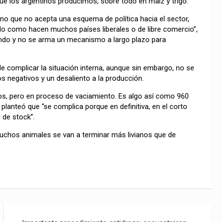
ue los argentinos producimos, sobre todo en maíz y trigo.
o que no acepta una esquema de política hacia el sector,
lo como hacen muchos países liberales o de libre comercio”,
iendo y no se arma un mecanismo a largo plazo para
de complicar la situación interna, aunque sin embargo, no se
os negativos y un desaliento a la producción.
os, pero en proceso de vaciamiento. Es algo así como 960
planteó que “se complica porque en definitiva, en el corto
 de stock”.
 muchos animales se van a terminar más livianos que de