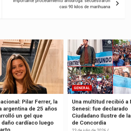
Importante procedimiento antidroga: secuestraron
casi 90 kilos de marihuana
GENERAL
acional: Pilar Ferrer, la
Una multitud recibió a
ca argentina de 25 años
Senesi: fue declarado
rrolló un gel que
Ciudadano Ilustre de l
l daño cardíaco luego
de Concordia
farto
23 de julio de 2026
.